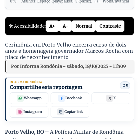
0%
Atalhos: Espaço (play/pausa), S (parar), ←/→ (volta/avança)
🛠️ Acessibilidade:
A+
A-
Normal
Contraste
Cerimônia em Porto Velho encerra curso de dois
anos e homenageia governador Marcos Rocha com
placa de reconhecimento
Por Informa Rondônia - sábado, 18/10/2025 - 11h09
INFORMA RONDÔNIA
0
Compartilhe esta reportagem
WhatsApp
Facebook
X
Instagram
Copiar link
Porto Velho, RO –
A Polícia Militar de Rondônia