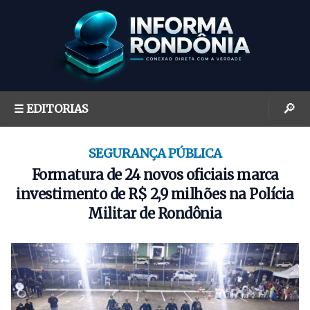
S
k
i
p
t
o
🔎
☰ EDITORIAS
c
o
n
SEGURANÇA PÚBLICA
t
Formatura de 24 novos oficiais marca
e
investimento de R$ 2,9 milhões na Polícia
n
Militar de Rondônia
t