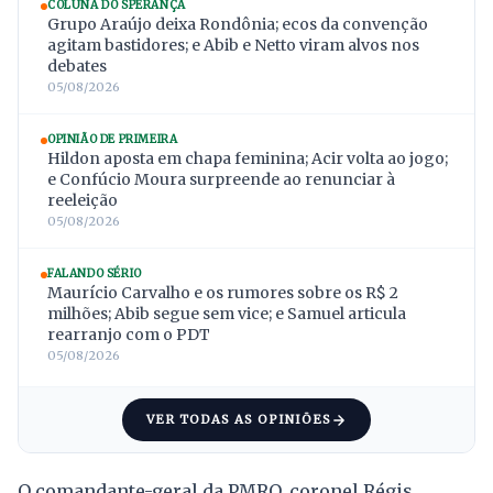
COLUNA DO SPERANÇA
Grupo Araújo deixa Rondônia; ecos da convenção
agitam bastidores; e Abib e Netto viram alvos nos
debates
05/08/2026
OPINIÃO DE PRIMEIRA
Hildon aposta em chapa feminina; Acir volta ao jogo;
e Confúcio Moura surpreende ao renunciar à
reeleição
05/08/2026
FALANDO SÉRIO
Maurício Carvalho e os rumores sobre os R$ 2
milhões; Abib segue sem vice; e Samuel articula
rearranjo com o PDT
05/08/2026
VER TODAS AS OPINIÕES
O comandante-geral da PMRO, coronel Régis