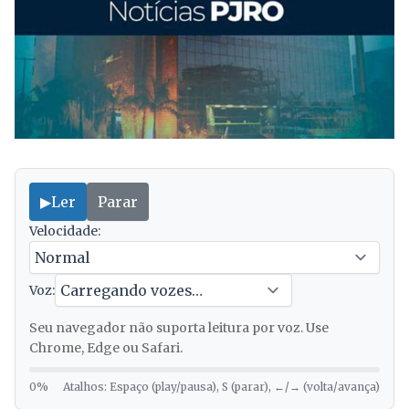
▶
Ler
Parar
Velocidade:
Voz:
Seu navegador não suporta leitura por voz. Use
Chrome, Edge ou Safari.
0%
Atalhos: Espaço (play/pausa), S (parar), ←/→ (volta/avança)