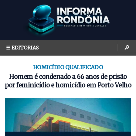
S
k
i
p
t
o
🔎
☰ EDITORIAS
c
o
n
HOMICÍDIO QUALIFICADO
t
Homem é condenado a 66 anos de prisão
e
por feminicídio e homicídio em Porto Velho
n
t