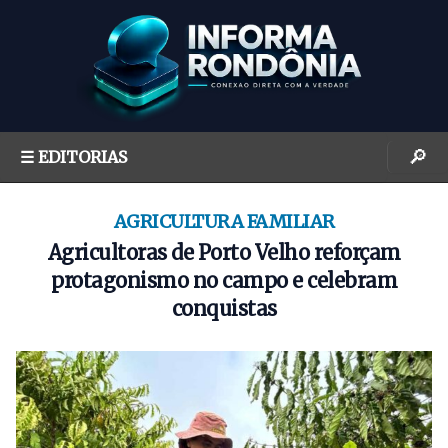
S
k
i
p
t
o
🔎
☰ EDITORIAS
c
o
n
AGRICULTURA FAMILIAR
t
Agricultoras de Porto Velho reforçam
e
protagonismo no campo e celebram
n
conquistas
t