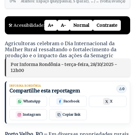
0%
Atalhos: Espaço (play/pausa), S (parar), ←/→ (volta/avança)
🛠️ Acessibilidade:
A+
A-
Normal
Contraste
Agricultoras celebram o Dia Internacional da
Mulher Rural ressaltando o fortalecimento da
produção e o impacto das ações da Semagric
Por Informa Rondônia - terça-feira, 28/10/2025 -
12h00
INFORMA RONDÔNIA
0
Compartilhe esta reportagem
WhatsApp
Facebook
X
Instagram
Copiar link
Porto Velho, RO –
Em diversas propriedades rurais