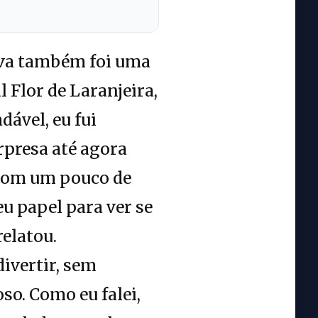
lva também foi uma
 Flor de Laranjeira,
ável, eu fui
rpresa até agora
 com um pouco de
u papel para ver se
elatou.
ivertir, sem
so. Como eu falei,