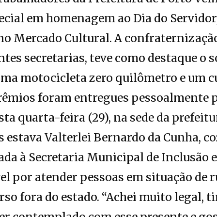
ecial em homenagem ao Dia do Servidor,
 no Mercado Cultural. A confraternizaçã
ntes secretarias, teve como destaque o s
 uma motocicleta zero quilômetro e um c
prêmios foram entregues pessoalmente p
ta quarta-feira (29), na sede da prefeitu
 estava Valterlei Bernardo da Cunha, c
ada à Secretaria Municipal de Inclusão e
el por atender pessoas em situação de r
o fora do estado. “Achei muito legal, t
 ser contemplado com esse presente e gos