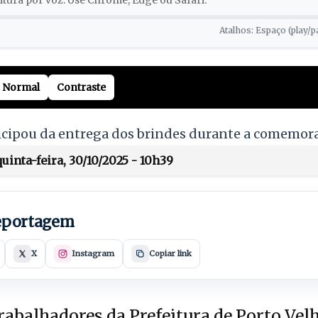
tura por voz. Use Chrome, Edge ou Safari.
Atalhos: Espaço (play/p
Normal
Contraste
icipou da entrega dos brindes durante a comemora
inta-feira, 30/10/2025 - 10h39
reportagem
X
Instagram
Copiar link
abalhadores da Prefeitura de Porto Vel