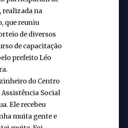
 realizada na
o, que reuniu
orteio de diversos
urso de capacitação
elo prefeito Léo
ra.
ozinheiro do Centro
 Assistência Social
ua. Ele recebeu
inha muita gente e
tei muito. Foi