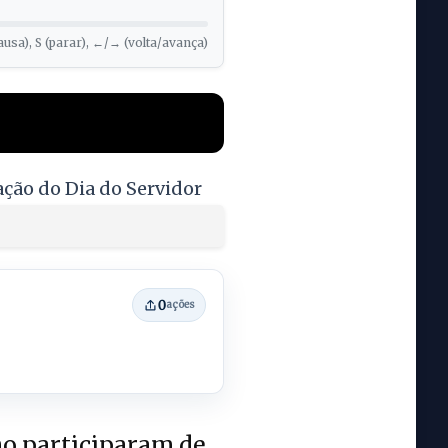
ausa), S (parar), ←/→ (volta/avança)
ção do Dia do Servidor
0
ações
ho participaram de