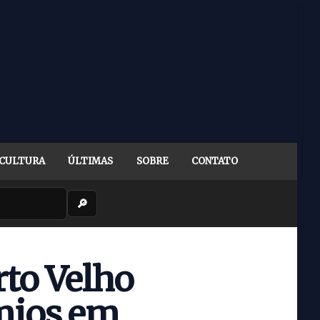
CULTURA
ÚLTIMAS
SOBRE
CONTATO
🔎
rto Velho
mios em