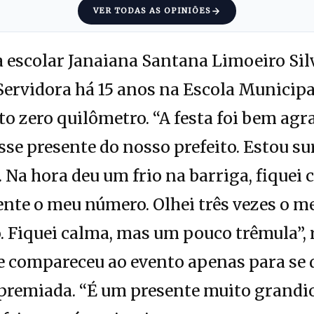
VER TODAS AS OPINIÕES
a escolar Janaiana Santana Limoeiro Si
ervidora há 15 anos na Escola Municipal
 zero quilômetro. “A festa foi bem agrad
e presente do nosso prefeito. Estou su
 Na hora deu um frio na barriga, fiquei
ente o meu número. Olhei três vezes o me
 Fiquei calma, mas um pouco trêmula”, r
 compareceu ao evento apenas para se d
premiada. “É um presente muito grandio