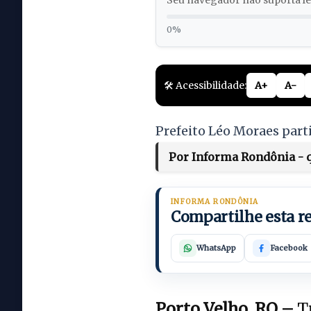
Seu navegador não suporta lei
0%
🛠️ Acessibilidade:
A+
A-
Prefeito Léo Moraes part
Por Informa Rondônia - qu
INFORMA RONDÔNIA
Compartilhe esta 
WhatsApp
Facebook
Porto Velho, RO –
Tr