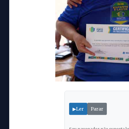
▶
Ler
Parar