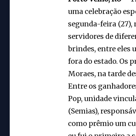
uma celebração esp
segunda-feira (27),
servidores de difere
brindes, entre eles
fora do estado. Os 
Moraes, na tarde des
Entre os ganhadores
Pop, unidade vincul
(Semias), responsáv
como prêmio um curs
eu fui o primeiro a