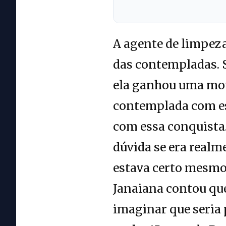
A agente de limpez
das contempladas. S
ela ganhou uma moto
contemplada com ess
com essa conquista.
dúvida se era realm
estava certo mesmo.
Janaiana contou que
imaginar que seria 