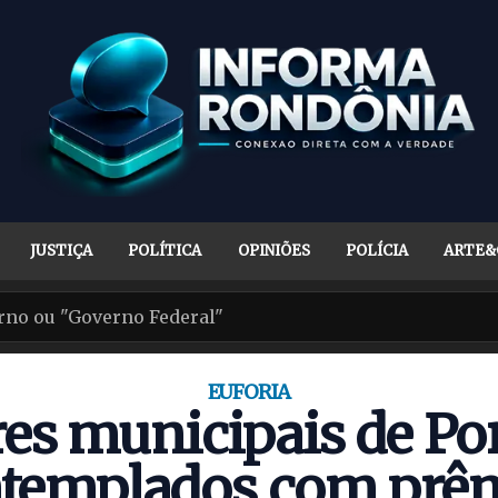
JUSTIÇA
POLÍTICA
OPINIÕES
POLÍCIA
ARTE&
EUFORIA
es municipais de Po
ntemplados com prê