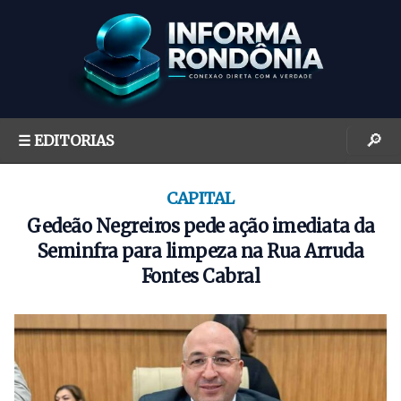
S
k
i
p
t
o
🔎
☰ EDITORIAS
c
o
n
CAPITAL
t
Gedeão Negreiros pede ação imediata da
e
Seminfra para limpeza na Rua Arruda
n
Fontes Cabral
t