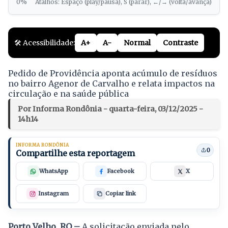
0%
Atalhos: Espaço (play/pausa), S (parar), ←/→ (volta/avança)
🛠️ Acessibilidade:
A+
A-
Normal
Contraste
Pedido de Providência aponta acúmulo de resíduos
no bairro Agenor de Carvalho e relata impactos na
circulação e na saúde pública
Por Informa Rondônia - quarta-feira, 03/12/2025 -
14h14
INFORMA RONDÔNIA
0
Compartilhe esta reportagem
WhatsApp
Facebook
X
Instagram
Copiar link
Porto Velho, RO –
A solicitação enviada pelo