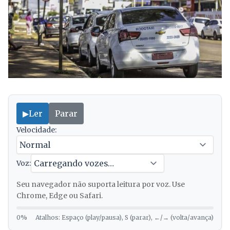
▶
Ler
Parar
Velocidade:
Voz:
Seu navegador não suporta leitura por voz. Use
Chrome, Edge ou Safari.
0%
Atalhos: Espaço (play/pausa), S (parar), ←/→ (volta/avança)