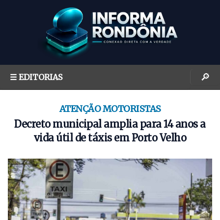
S
k
i
p
t
o
🔎
☰ EDITORIAS
c
o
n
ATENÇÃO MOTORISTAS
t
Decreto municipal amplia para 14 anos a
e
vida útil de táxis em Porto Velho
n
t