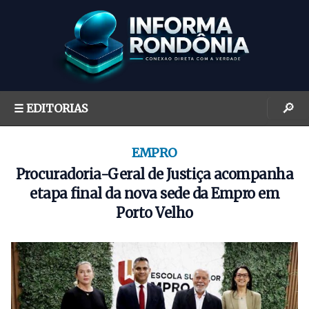
S
k
i
p
t
o
🔎
☰ EDITORIAS
c
o
n
EMPRO
t
Procuradoria-Geral de Justiça acompanha
e
etapa final da nova sede da Empro em
n
Porto Velho
t