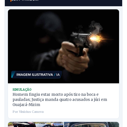
SIMULAÇÃO
Homem fingiu estar morto após tiro na boca e
pauladas; Justiça manda quatro acusados a júri em
Guajará-Mirim
Por Vinicius Canova