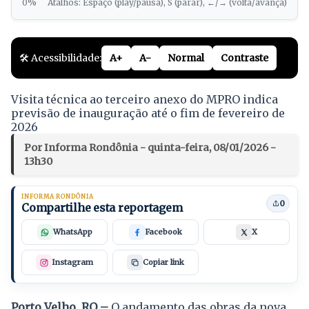
0%
Atalhos: Espaço (play/pausa), S (parar), ←/→ (volta/avança)
🛠️ Acessibilidade:
A+
A-
Normal
Contraste
Visita técnica ao terceiro anexo do MPRO indica
previsão de inauguração até o fim de fevereiro de
2026
Por Informa Rondônia - quinta-feira, 08/01/2026 -
13h30
INFORMA RONDÔNIA
0
Compartilhe esta reportagem
WhatsApp
Facebook
X
Instagram
Copiar link
Porto Velho, RO –
O andamento das obras da nova