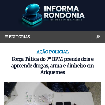
S
k
i
p
t
o
🔎
☰ EDITORIAS
c
o
n
AÇÃO POLICIAL
t
Força Tática do 7º BPM prende dois e
e
apreende drogas, arma e dinheiro em
n
Ariquemes
t