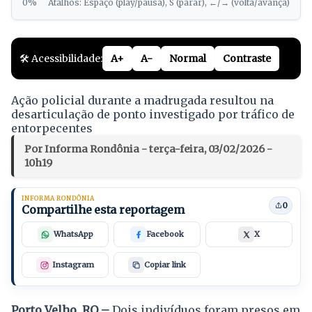
0%
Atalhos: Espaço (play/pausa), S (parar), ←/→ (volta/avança)
🛠️ Acessibilidade:
A+
A-
Normal
Contraste
Ação policial durante a madrugada resultou na
desarticulação de ponto investigado por tráfico de
entorpecentes
Por Informa Rondônia - terça-feira, 03/02/2026 -
10h19
INFORMA RONDÔNIA
0
Compartilhe esta reportagem
WhatsApp
Facebook
X
Instagram
Copiar link
Porto Velho, RO –
Dois indivíduos foram presos em