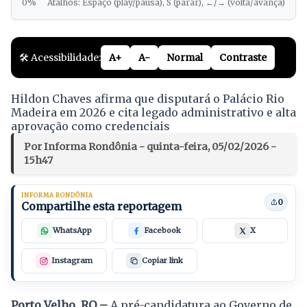
0%
Atalhos: Espaço (play/pausa), S (parar), ←/→ (volta/avança)
🛠️ Acessibilidade:
A+
A-
Normal
Contraste
Hildon Chaves afirma que disputará o Palácio Rio
Madeira em 2026 e cita legado administrativo e alta
aprovação como credenciais
Por Informa Rondônia - quinta-feira, 05/02/2026 -
15h47
INFORMA RONDÔNIA
0
Compartilhe esta reportagem
WhatsApp
Facebook
X
Instagram
Copiar link
Porto Velho, RO –
A pré-candidatura ao Governo de