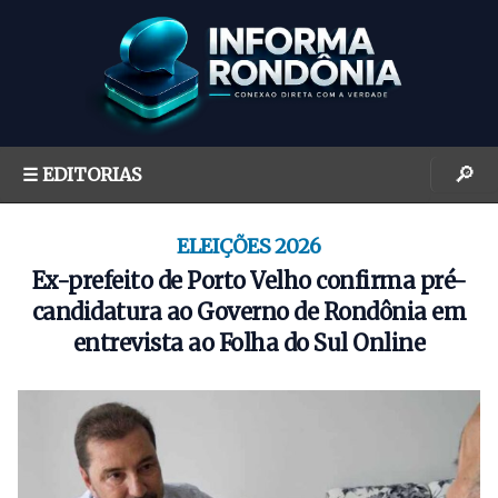
S
k
i
p
t
o
🔎
☰ EDITORIAS
c
o
n
ELEIÇÕES 2026
t
Ex-prefeito de Porto Velho confirma pré-
e
candidatura ao Governo de Rondônia em
n
entrevista ao Folha do Sul Online
t