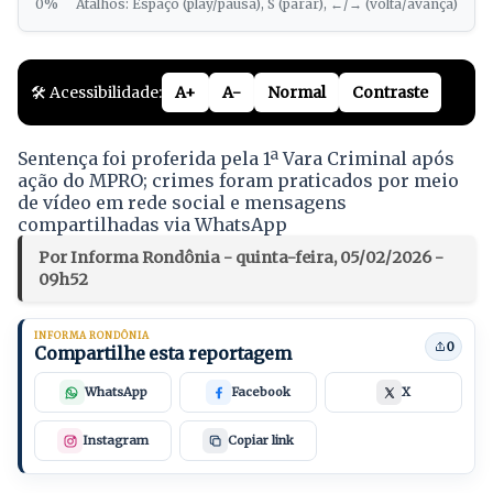
0%
Atalhos: Espaço (play/pausa), S (parar), ←/→ (volta/avança)
🛠️ Acessibilidade:
A+
A-
Normal
Contraste
Sentença foi proferida pela 1ª Vara Criminal após
ação do MPRO; crimes foram praticados por meio
de vídeo em rede social e mensagens
compartilhadas via WhatsApp
Por Informa Rondônia - quinta-feira, 05/02/2026 -
09h52
INFORMA RONDÔNIA
0
Compartilhe esta reportagem
WhatsApp
Facebook
X
Instagram
Copiar link