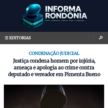
S
k
i
p
t
o
🔎
☰ EDITORIAS
c
o
n
CONDENAÇÃO JUDICIAL
t
Justiça condena homem por injúria,
e
ameaça e apologia ao crime contra
n
deputado e vereador em Pimenta Bueno
t