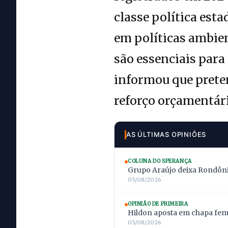
classe política est
em políticas ambien
são essenciais par
informou que prete
reforço orçamentár
AS ÚLTIMAS OPINIÕES
COLUNA DO SPERANÇA
Grupo Araújo deixa Rondônia
05/08/2026
OPINIÃO DE PRIMEIRA
Hildon aposta em chapa femi
05/08/2026