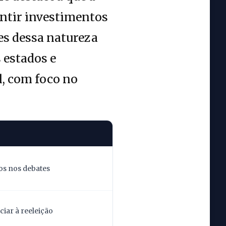
antir investimentos
es dessa natureza
 estados e
l, com foco no
os nos debates
iar à reeleição