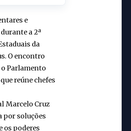
ntares e
 durante a 2ª
Estaduais da
us. O encontro
 o Parlamento
 que reúne chefes
al Marcelo Cruz
ca por soluções
e os poderes