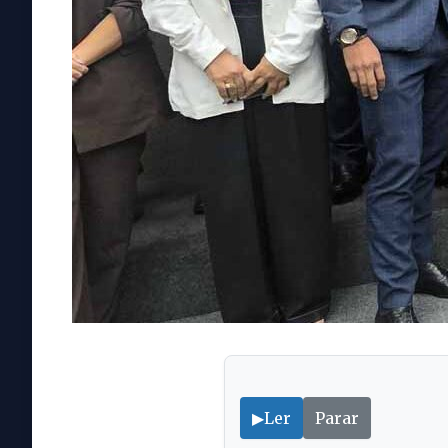
▶
Ler
Parar