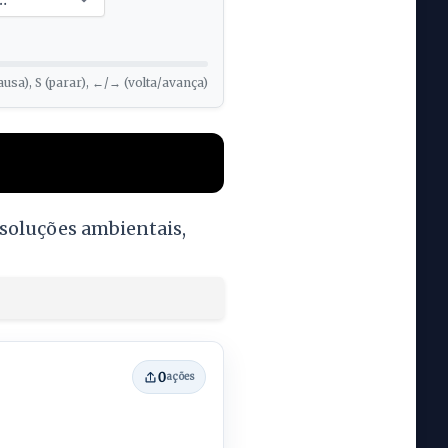
ausa), S (parar), ←/→ (volta/avança)
 soluções ambientais,
0
ações