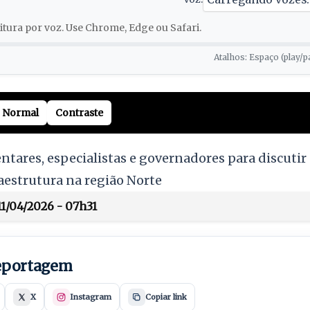
tura por voz. Use Chrome, Edge ou Safari.
Atalhos: Espaço (play/p
Normal
Contraste
tares, especialistas e governadores para discutir
aestrutura na região Norte
11/04/2026 - 07h31
reportagem
X
Instagram
Copiar link