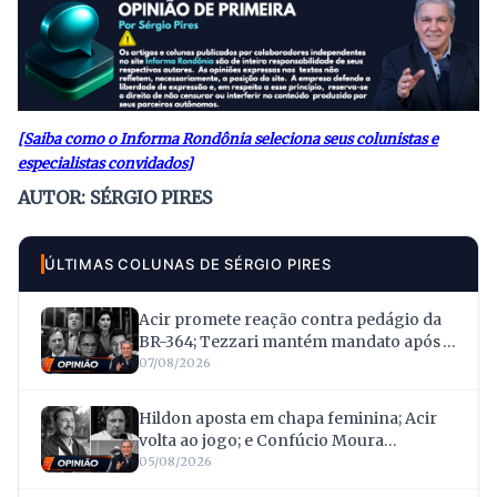
[Saiba como o Informa Rondônia seleciona seus colunistas e
especialistas convidados]
AUTOR: SÉRGIO PIRES
ÚLTIMAS COLUNAS DE SÉRGIO PIRES
Acir promete reação contra pedágio da
BR-364; Tezzari mantém mandato após
troca para apoiar Fúria; e Marina Silva e
07/08/2026
Simone Tebet viram alvo
Hildon aposta em chapa feminina; Acir
volta ao jogo; e Confúcio Moura
surpreende ao renunciar à reeleição
05/08/2026