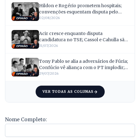
Hildon e Rogério prometem hospitais;
convenções esquentam disputa pelo
Governo; e Acir mira votos deixados por
02/08/2026
Confúcio
Acir cresce enquanto disputa
candidatura no TSE; Cassol e Cahulla são
absolvidos após 16 anos; Scheid
31/07/2026
transforma invasões de terras em
bandeira eleitoral
Tony Pablo se alia a adversários de Fúria;
Confúcio vê aliança com o PT implodir; e
Netto ganha vice contestado
29/07/2026
VER TODAS AS COLUNAS
Nome Completo: