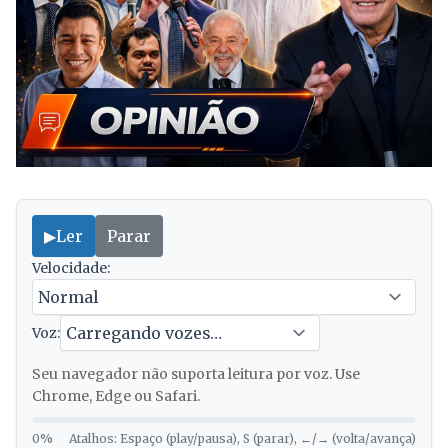
▶
Ler
Parar
Velocidade:
Voz:
Seu navegador não suporta leitura por voz. Use
Chrome, Edge ou Safari.
0%
Atalhos: Espaço (play/pausa), S (parar), ←/→ (volta/avança)