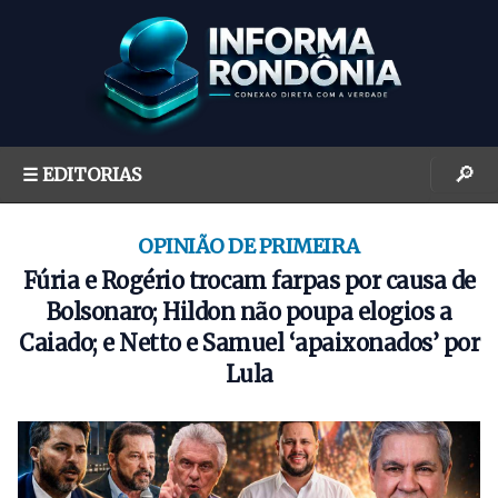
S
k
i
p
t
o
🔎
☰ EDITORIAS
c
o
n
OPINIÃO DE PRIMEIRA
t
Fúria e Rogério trocam farpas por causa de
e
Bolsonaro; Hildon não poupa elogios a
n
Caiado; e Netto e Samuel ‘apaixonados’ por
t
Lula