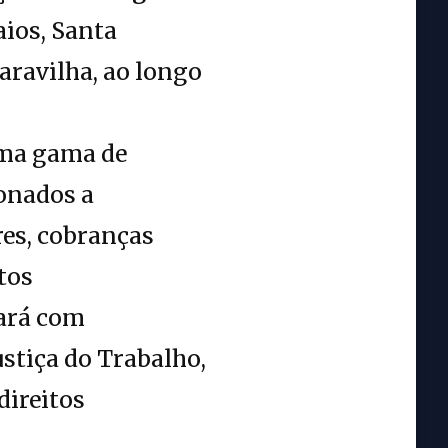
aios, Santa
aravilha, ao longo
uma gama de
ionados a
res, cobranças
tos
ará com
ustiça do Trabalho,
direitos