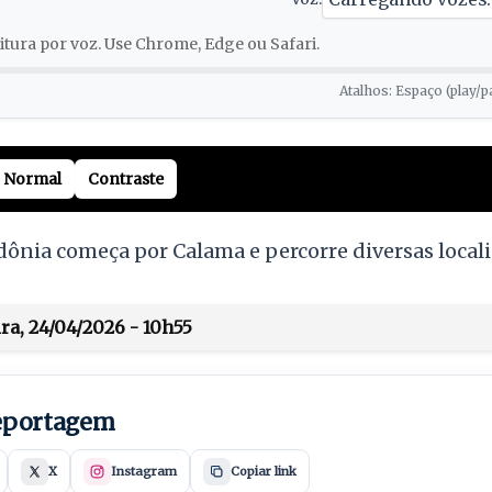
tura por voz. Use Chrome, Edge ou Safari.
Atalhos: Espaço (play/p
Normal
Contraste
ônia começa por Calama e percorre diversas locali
ra, 24/04/2026 - 10h55
reportagem
X
Instagram
Copiar link