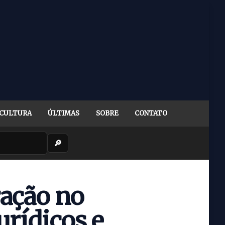
CULTURA
ÚLTIMAS
SOBRE
CONTATO
🔎
ração no
urídicos e