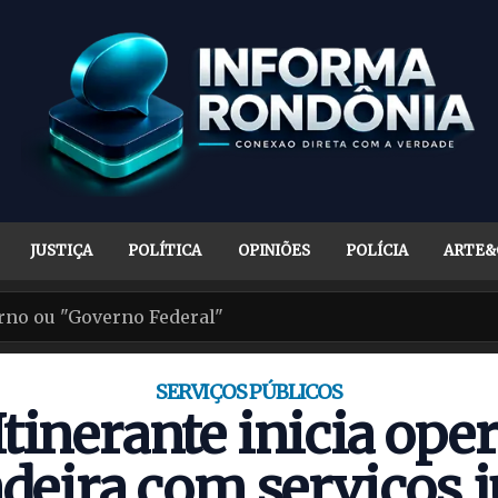
JUSTIÇA
POLÍTICA
OPINIÕES
POLÍCIA
ARTE&
SERVIÇOS PÚBLICOS
 Itinerante inicia ope
eira com serviços j