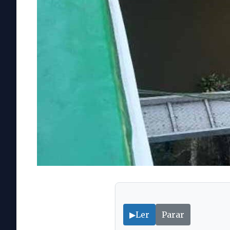
▶
Ler
Parar