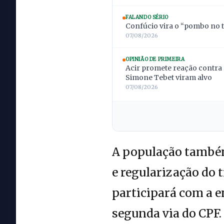
FALANDO SÉRIO
Confúcio vira o “pombo no t
07/08/2026
OPINIÃO DE PRIMEIRA
Acir promete reação contra 
Simone Tebet viram alvo
07/08/2026
A população também 
e regularização do t
participará com a 
segunda via do CPF.