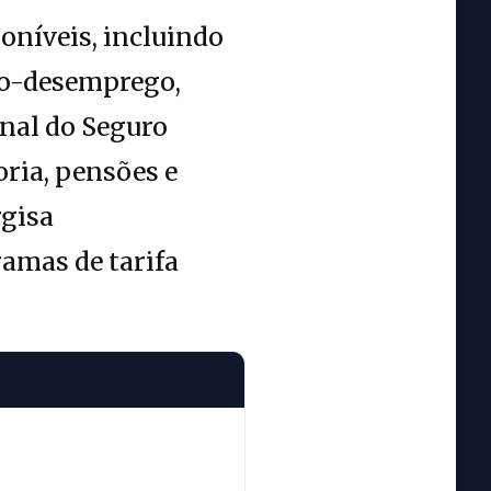
oníveis, incluindo
uro-desemprego,
onal do Seguro
ria, pensões e
rgisa
ramas de tarifa