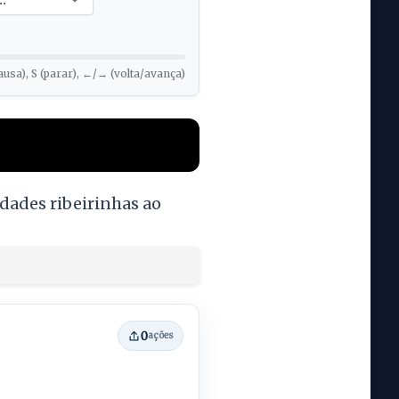
ausa), S (parar), ←/→ (volta/avança)
dades ribeirinhas ao
0
ações