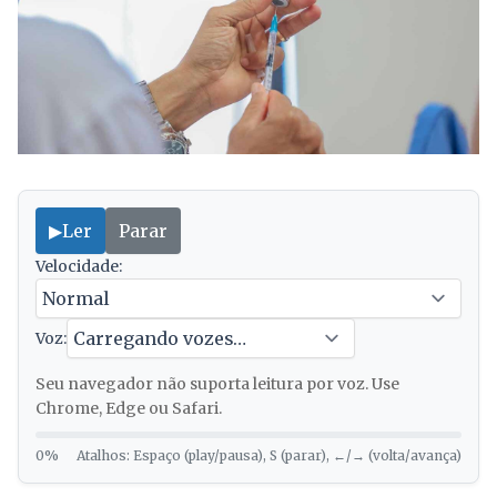
▶
Ler
Parar
Velocidade:
Voz:
Seu navegador não suporta leitura por voz. Use
Chrome, Edge ou Safari.
0%
Atalhos: Espaço (play/pausa), S (parar), ←/→ (volta/avança)