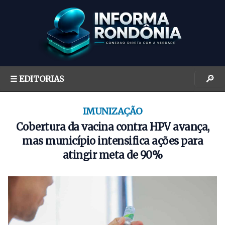
S
k
i
p
t
o
🔎
☰ EDITORIAS
c
o
n
IMUNIZAÇÃO
t
Cobertura da vacina contra HPV avança,
e
mas município intensifica ações para
n
atingir meta de 90%
t