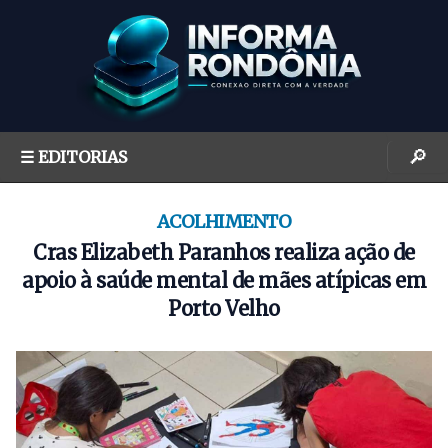
S
k
i
p
t
o
🔎
☰ EDITORIAS
c
o
n
ACOLHIMENTO
t
Cras Elizabeth Paranhos realiza ação de
e
apoio à saúde mental de mães atípicas em
n
Porto Velho
t