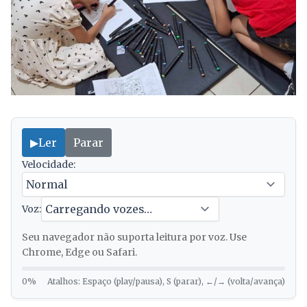
▶
Ler
Parar
Velocidade:
Voz:
Seu navegador não suporta leitura por voz. Use
Chrome, Edge ou Safari.
0%
Atalhos: Espaço (play/pausa), S (parar), ←/→ (volta/avança)