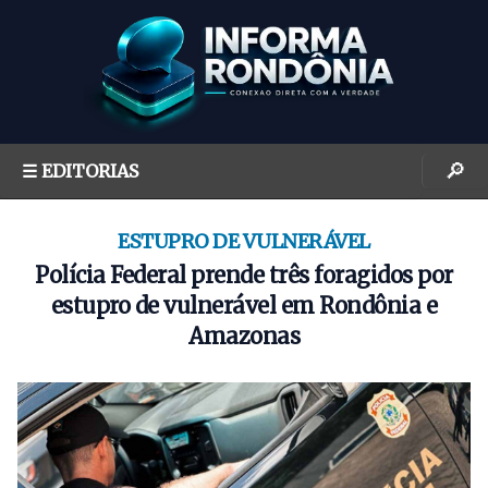
S
k
i
p
t
o
🔎
☰ EDITORIAS
c
o
n
ESTUPRO DE VULNERÁVEL
t
Polícia Federal prende três foragidos por
e
estupro de vulnerável em Rondônia e
n
Amazonas
t