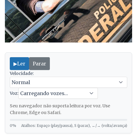
▶
Ler
Parar
Velocidade:
Voz:
Seu navegador não suporta leitura por voz. Use
Chrome, Edge ou Safari.
0%
Atalhos: Espaço (play/pausa), S (parar), ←/→ (volta/avança)