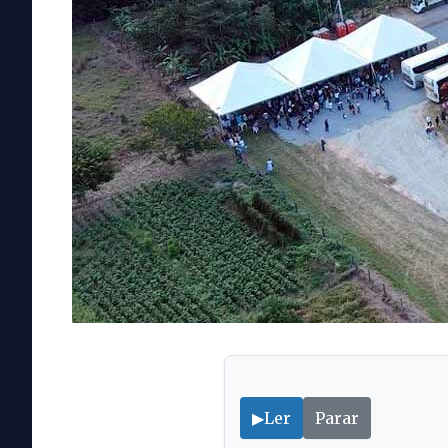
▶
Ler
Parar