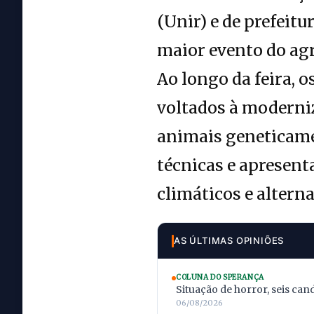
(Unir) e de prefeit
maior evento do ag
Ao longo da feira, 
voltados à moderniz
animais geneticame
técnicas e apresent
climáticos e altern
AS ÚLTIMAS OPINIÕES
COLUNA DO SPERANÇA
Situação de horror, seis can
06/08/2026