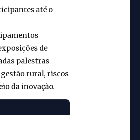
icipantes até o
quipamentos
 exposições de
das palestras
gestão rural, riscos
eio da inovação.