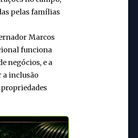
das pelas famílias
vernador Marcos
cional funciona
e negócios, e a
 a inclusão
s propriedades