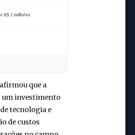
re R$ 2 milhões
 afirmou que a
ta um investimento
 de tecnologia e
ão de custos
erações no campo,