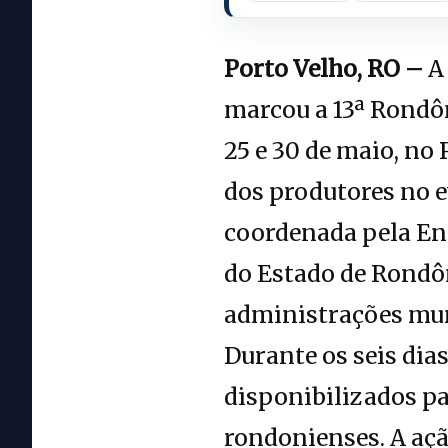
Porto Velho, RO –
A 
marcou a 13ª Rondôn
25 e 30 de maio, no
dos produtores no e
coordenada pela Ent
do Estado de Rondôn
administrações mun
Durante os seis di
disponibilizados pa
rondonienses. A aç