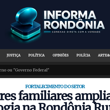
JUSTIÇA
POLÍTICA
OPINIÕES
POLÍCIA
ARTE&
FORTALECIMENTO DO SETOR
res familiares ampl
logia na Rondônia Ru