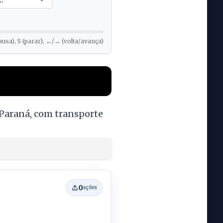
ausa), S (parar), ←/→ (volta/avança)
i-Paraná, com transporte
0
ações