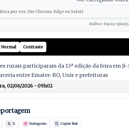
tura por voz. Use Chrome, Edge ou Safari.
Atalhos: Espaço (play/p
Normal
Contraste
es rurais participaram da 13ª edição da feira em J
rceria entre Emater-RO, Unir e prefeituras
ira, 02/06/2026 - 09h02
reportagem
X
Instagram
Copiar link