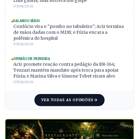
Lula ganha, mas sofrerá um golpe
07/08/2026
FALANDO SÉRIO
Confúcio vira o “pombo no tabuleiro”; Acir termina
de mãos dadas com o MDB; e Fúria encara a
polêmica do hospital
07/08/2026
OPINIÃO DE PRIMEIRA
Acir promete reação contra pedágio da BR-364;
Tezzari mantém mandato após troca para apoiar
Fúria; e Marina Silva e Simone Tebet viram alvo
07/08/2026
VER TODAS AS OPINIÕES