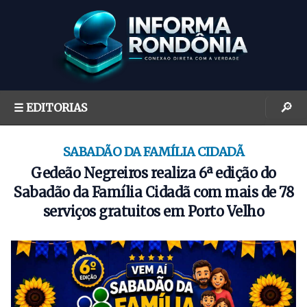
S
k
i
p
t
o
🔎
☰ EDITORIAS
c
o
n
SABADÃO DA FAMÍLIA CIDADÃ
t
Gedeão Negreiros realiza 6ª edição do
e
Sabadão da Família Cidadã com mais de 78
n
serviços gratuitos em Porto Velho
t