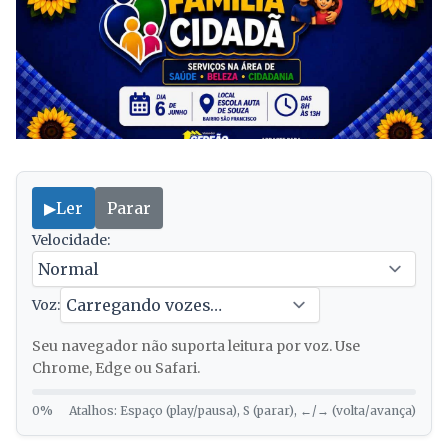
▶
Ler
Parar
Velocidade:
Voz:
Seu navegador não suporta leitura por voz. Use
Chrome, Edge ou Safari.
0%
Atalhos: Espaço (play/pausa), S (parar), ←/→ (volta/avança)