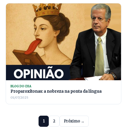
BLOG DO CHA
Proparoxítonas: a nobreza na ponta da língua
01/07/2025
1
2
Próximo →