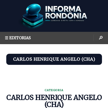
S
k
i
p
t
o
🔎
☰ EDITORIAS
c
o
n
CARLOS HENRIQUE ANGELO (CHA)
t
e
n
t
CATEGORIA
CARLOS HENRIQUE ANGELO
(CHA)