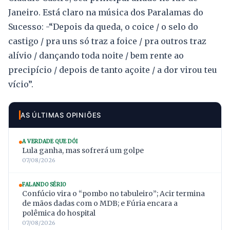
Janeiro. Está claro na música dos Paralamas do
Sucesso: -“Depois da queda, o coice / o selo do
castigo / pra uns só traz a foice / pra outros traz
alívio / dançando toda noite / bem rente ao
precipício / depois de tanto açoite / a dor virou teu
vício”.
AS ÚLTIMAS OPINIÕES
A VERDADE QUE DÓI
Lula ganha, mas sofrerá um golpe
07/08/2026
FALANDO SÉRIO
Confúcio vira o “pombo no tabuleiro”; Acir termina
de mãos dadas com o MDB; e Fúria encara a
polêmica do hospital
07/08/2026