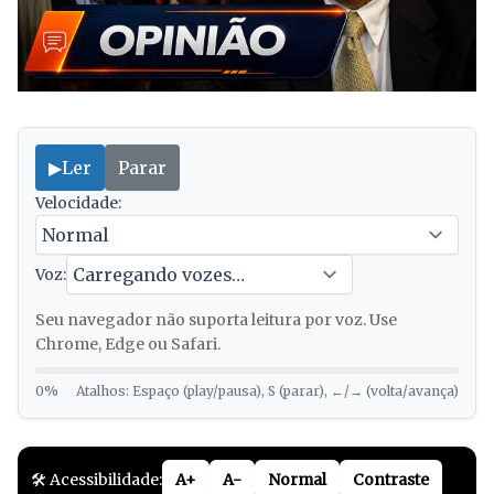
▶
Ler
Parar
Velocidade:
Voz:
Seu navegador não suporta leitura por voz. Use
Chrome, Edge ou Safari.
0%
Atalhos: Espaço (play/pausa), S (parar), ←/→ (volta/avança)
🛠️ Acessibilidade:
A+
A-
Normal
Contraste