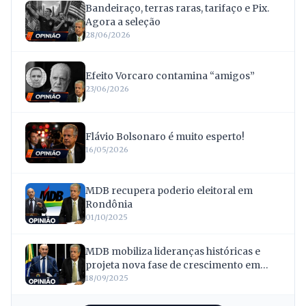
Bandeiraço, terras raras, tarifaço e Pix.
Agora a seleção
28/06/2026
Efeito Vorcaro contamina “amigos”
23/06/2026
Flávio Bolsonaro é muito esperto!
16/05/2026
MDB recupera poderio eleitoral em
Rondônia
01/10/2025
MDB mobiliza lideranças históricas e
projeta nova fase de crescimento em
Rondônia
18/09/2025