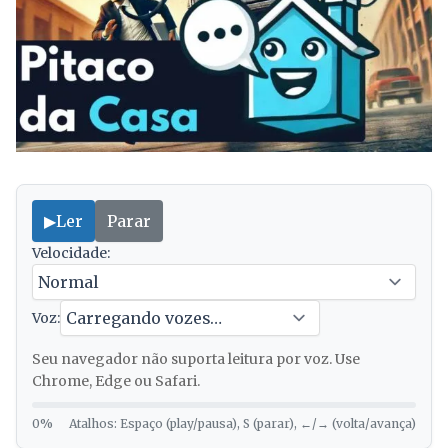
▶
Ler
Parar
Velocidade:
Voz:
Seu navegador não suporta leitura por voz. Use
Chrome, Edge ou Safari.
0%
Atalhos: Espaço (play/pausa), S (parar), ←/→ (volta/avança)