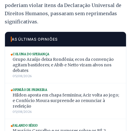
poderiam violar itens da Declaração Universal de
Direitos Humanos, passaram sem reprimendas
significativas.
AS ÚLTIMAS OPINIÕES
COLUNA DO SPERANÇA
Grupo Araújo deixa Rondônia; ecos da convenção
agitam bastidores; e Abib e Netto viram alvos nos
debates
05/08/2026
OPINIÃO DE PRIMEIRA
Hildon aposta em chapa feminina; Acir volta ao jogo;
e Confúcio Moura surpreende ao renunciar à
reeleição
05/08/2026
FALANDO SÉRIO
Maurício Carvalho e os rumores sobre os R$ 2