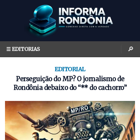
S
k
i
p
t
o
🔎
☰ EDITORIAS
c
o
n
EDITORIAL
t
Perseguição do MP? O jornalismo de
e
Rondônia debaixo do “** do cachorro”
n
t