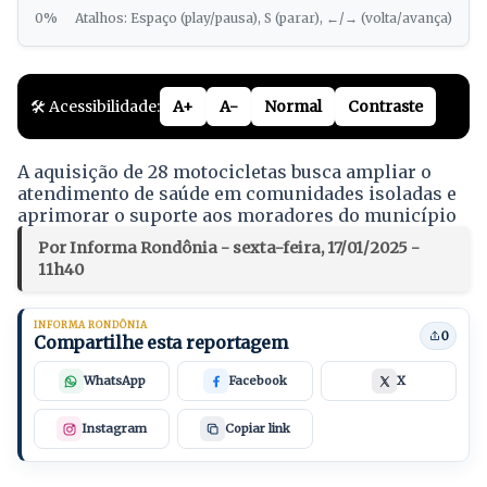
0%
Atalhos: Espaço (play/pausa), S (parar), ←/→ (volta/avança)
🛠️ Acessibilidade:
A+
A-
Normal
Contraste
A aquisição de 28 motocicletas busca ampliar o
atendimento de saúde em comunidades isoladas e
aprimorar o suporte aos moradores do município
Por Informa Rondônia - sexta-feira, 17/01/2025 -
11h40
INFORMA RONDÔNIA
0
Compartilhe esta reportagem
WhatsApp
Facebook
X
Instagram
Copiar link