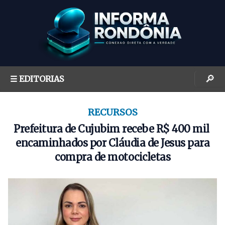
S
k
i
p
t
o
🔎
☰ EDITORIAS
c
o
n
RECURSOS
t
Prefeitura de Cujubim recebe R$ 400 mil
e
encaminhados por Cláudia de Jesus para
n
compra de motocicletas
t