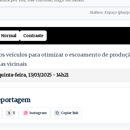
tura por voz. Use Chrome, Edge ou Safari.
Atalhos: Espaço (play/p
Normal
Contraste
os veículos para otimizar o escoamento de produçã
as vicinais
inta-feira, 13/03/2025 - 14h21
reportagem
X
Instagram
Copiar link