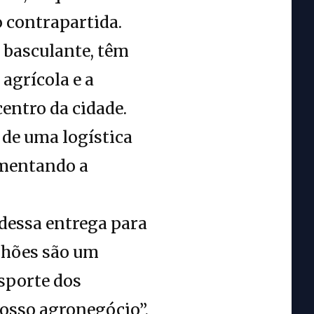
o contrapartida.
 basculante, têm
agrícola e a
entro da cidade.
 de uma logística
aumentando a
 dessa entrega para
nhões são um
sporte dos
nosso agronegócio”,