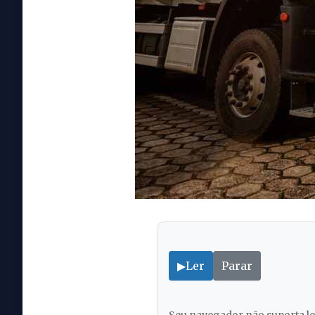
▶
Ler
Parar