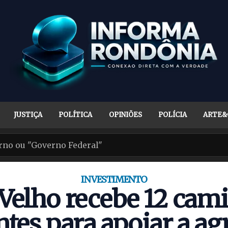
JUSTIÇA
POLÍTICA
OPINIÕES
POLÍCIA
ARTE&
INVESTIMENTO
 Velho recebe 12 cam
tes para apoiar a ag