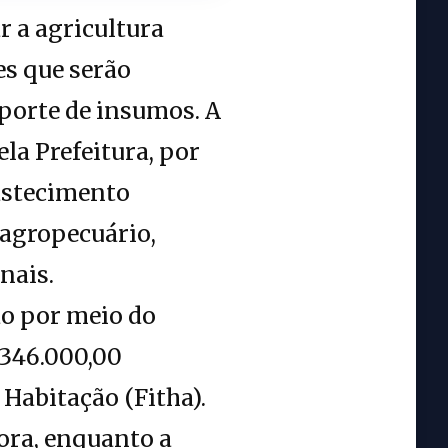
 a agricultura
es que serão
nsporte de insumos. A
ela Prefeitura, por
bastecimento
 agropecuário,
nais.
do por meio do
346.000,00
Habitação (Fitha).
ora, enquanto a