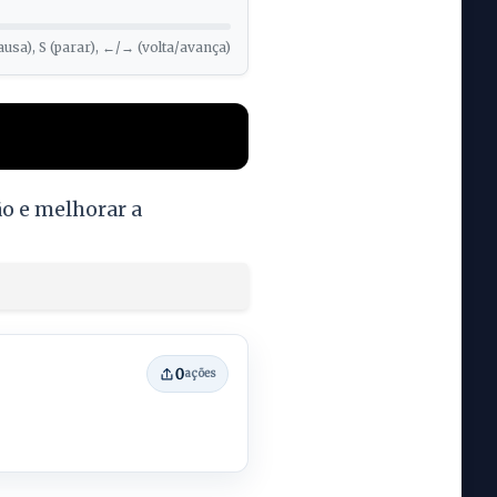
ausa), S (parar), ←/→ (volta/avança)
o e melhorar a
0
ações