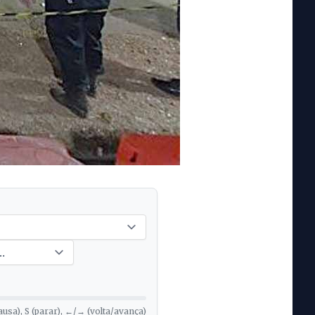
ausa), S (parar), ←/→ (volta/avança)