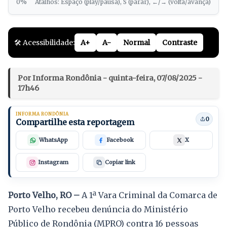
0%
Atalhos: Espaço (play/pausa), S (parar), ←/→ (volta/avança)
🛠️ Acessibilidade:
A+
A-
Normal
Contraste
Por Informa Rondônia - quinta-feira, 07/08/2025 -
17h46
INFORMA RONDÔNIA
0
Compartilhe esta reportagem
WhatsApp
Facebook
X
Instagram
Copiar link
Porto Velho, RO –
A 1ª Vara Criminal da Comarca de
Porto Velho recebeu denúncia do Ministério
Público de Rondônia (MPRO) contra 16 pessoas