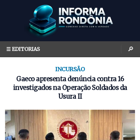
S
k
i
p
t
o
🔎
☰ EDITORIAS
c
o
n
INCURSÃO
t
Gaeco apresenta denúncia contra 16
e
investigados na Operação Soldados da
n
Usura II
t