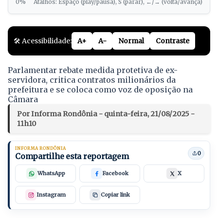
0%
Atalhos: Espaço (play/pausa), S (parar), ←/→ (volta/avança)
🛠️ Acessibilidade:
A+
A-
Normal
Contraste
Parlamentar rebate medida protetiva de ex-
servidora, critica contratos milionários da
prefeitura e se coloca como voz de oposição na
Câmara
Por Informa Rondônia - quinta-feira, 21/08/2025 -
11h10
INFORMA RONDÔNIA
0
Compartilhe esta reportagem
WhatsApp
Facebook
X
Instagram
Copiar link