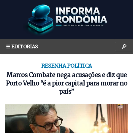
S
k
i
p
t
o
🔎
☰ EDITORIAS
c
o
n
RESENHA POLÍTICA
t
Marcos Combate nega acusações e diz que
e
Porto Velho “é a pior capital para morar no
n
país”
t