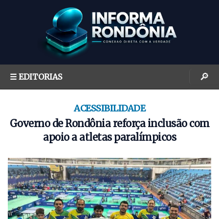
S
k
i
p
t
o
🔎
☰ EDITORIAS
c
o
n
ACESSIBILIDADE
t
Governo de Rondônia reforça inclusão com
e
apoio a atletas paralímpicos
n
t