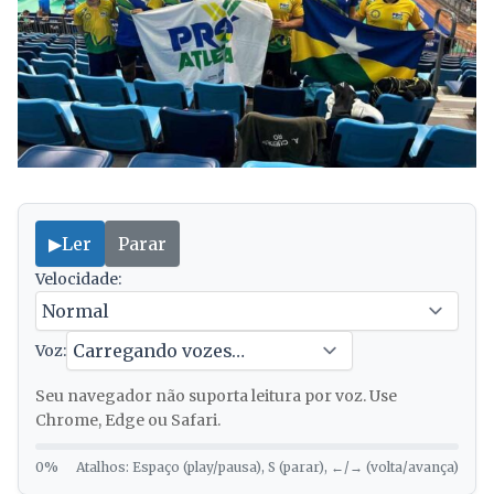
▶
Ler
Parar
Velocidade:
Voz:
Seu navegador não suporta leitura por voz. Use
Chrome, Edge ou Safari.
0%
Atalhos: Espaço (play/pausa), S (parar), ←/→ (volta/avança)