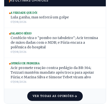
AS ÚLTIMAS OPINIÕES
A VERDADE QUE DÓI
Lula ganha, mas sofrerá um golpe
07/08/2026
FALANDO SÉRIO
Confúcio vira o “pombo no tabuleiro”; Acir termina
de mãos dadas com o MDB; e Fúria encara a
polêmica do hospital
07/08/2026
OPINIÃO DE PRIMEIRA
Acir promete reação contra pedágio da BR-364;
Tezzari mantém mandato após troca para apoiar
Fúria; e Marina Silva e Simone Tebet viram alvo
07/08/2026
VER TODAS AS OPINIÕES