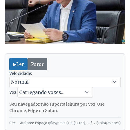
▶
Ler
Parar
Velocidade:
Voz:
Seu navegador não suporta leitura por voz. Use
Chrome, Edge ou Safari.
0%
Atalhos: Espaço (play/pausa), S (parar), ←/→ (volta/avança)