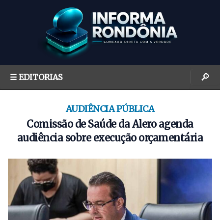
S
k
i
p
t
o
🔎
☰ EDITORIAS
c
o
n
AUDIÊNCIA PÚBLICA
t
Comissão de Saúde da Alero agenda
e
audiência sobre execução orçamentária
n
t