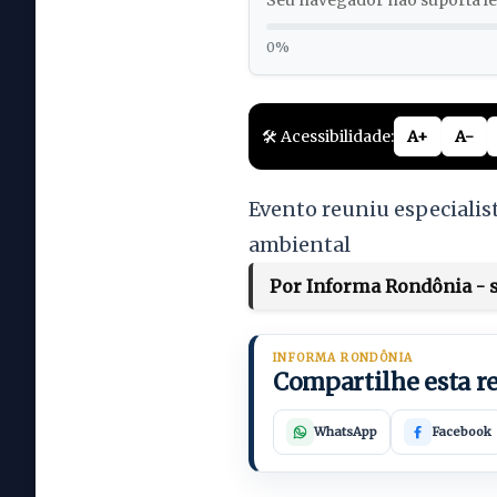
Seu navegador não suporta lei
0%
🛠️ Acessibilidade:
A+
A-
Evento reuniu especialis
ambiental
Por Informa Rondônia - se
INFORMA RONDÔNIA
Compartilhe esta 
WhatsApp
Facebook