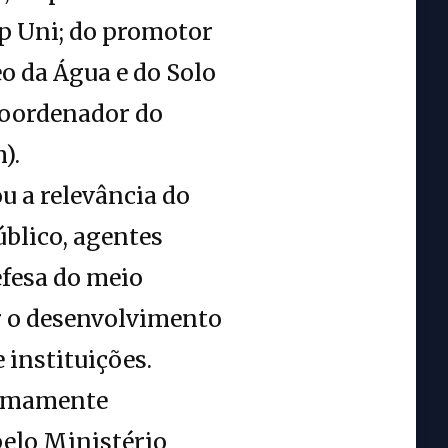
op Uni; do promotor
o da Água e do Solo
 coordenador do
).
u a relevância do
úblico, agentes
efesa do meio
ar o desenvolvimento
 instituições.
remamente
pelo Ministério