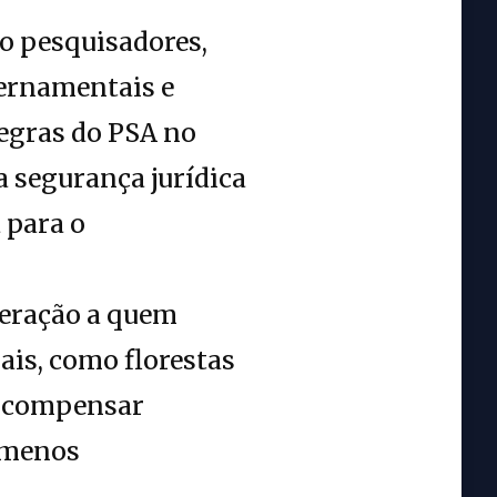
do pesquisadores,
vernamentais e
egras do PSA no
a segurança jurídica
 para o
eração a quem
ais, como florestas
te compensar
 menos