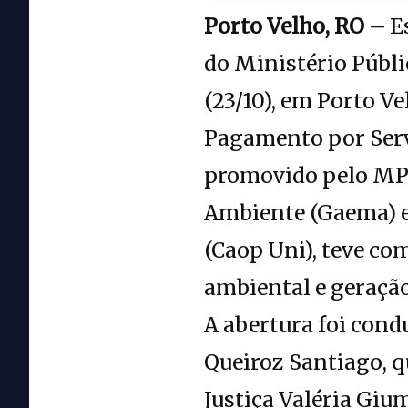
Porto Velho, RO –
Es
do Ministério Públ
(23/10), em Porto V
Pagamento por Servi
promovido pelo MPR
Ambiente (Gaema) e
(Caop Uni), teve co
ambiental e geração
A abertura foi cond
Queiroz Santiago, q
Justiça Valéria Giu