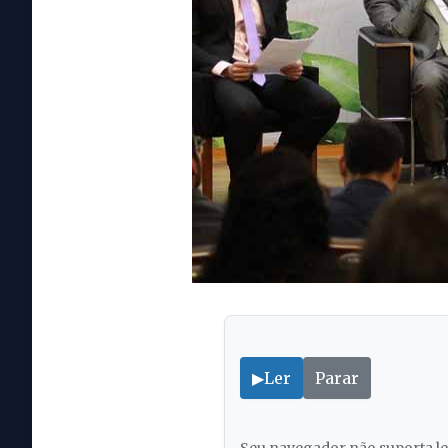
▶
Ler
Parar