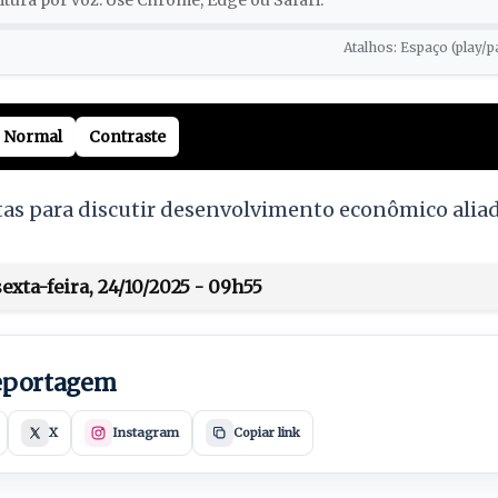
tura por voz. Use Chrome, Edge ou Safari.
Atalhos: Espaço (play/p
Normal
Contraste
tas para discutir desenvolvimento econômico alia
xta-feira, 24/10/2025 - 09h55
reportagem
X
Instagram
Copiar link