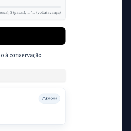
ausa), S (parar), ←/→ (volta/avança)
do à conservação
0
ações