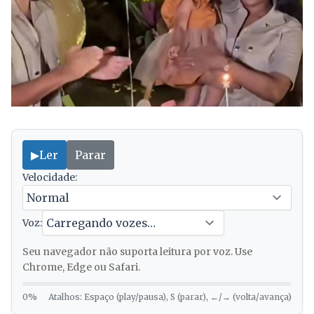
▶
Ler
Parar
Velocidade:
Voz:
Seu navegador não suporta leitura por voz. Use
Chrome, Edge ou Safari.
0%
Atalhos: Espaço (play/pausa), S (parar), ←/→ (volta/avança)