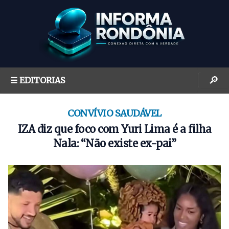
S
k
i
p
t
o
🔎
☰ EDITORIAS
c
o
n
CONVÍVIO SAUDÁVEL
t
IZA diz que foco com Yuri Lima é a filha
e
Nala: “Não existe ex-pai”
n
t