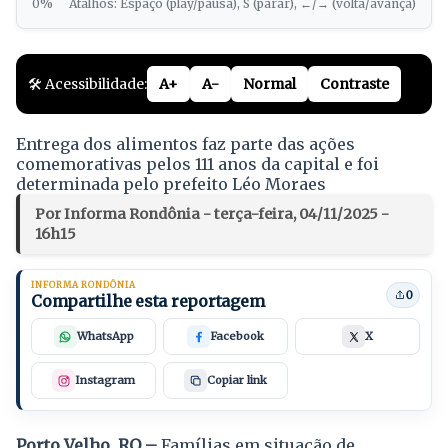
0%
Atalhos: Espaço (play/pausa), S (parar), ←/→ (volta/avança)
🛠️ Acessibilidade:
A+
A-
Normal
Contraste
Entrega dos alimentos faz parte das ações
comemorativas pelos 111 anos da capital e foi
determinada pelo prefeito Léo Moraes
Por Informa Rondônia - terça-feira, 04/11/2025 -
16h15
INFORMA RONDÔNIA
0
Compartilhe esta reportagem
WhatsApp
Facebook
X
Instagram
Copiar link
Porto Velho, RO –
Famílias em situação de