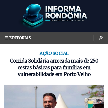
S
k
i
p
t
o
🔎
☰ EDITORIAS
c
o
n
AÇÃO SOCIAL
t
Corrida Solidária arrecada mais de 250
e
cestas básicas para famílias em
n
vulnerabilidade em Porto Velho
t