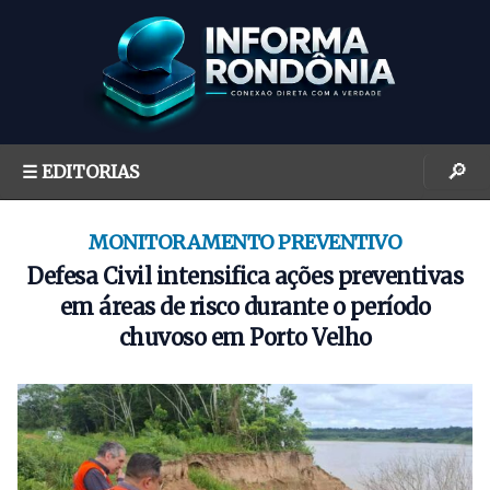
S
k
i
p
t
o
🔎
☰ EDITORIAS
c
o
n
MONITORAMENTO PREVENTIVO
t
Defesa Civil intensifica ações preventivas
e
em áreas de risco durante o período
n
chuvoso em Porto Velho
t