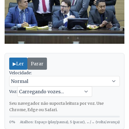
▶
Ler
Parar
Velocidade:
Voz:
Seu navegador não suporta leitura por voz. Use
Chrome, Edge ou Safari.
0%
Atalhos: Espaço (play/pausa), S (parar), ←/→ (volta/avança)