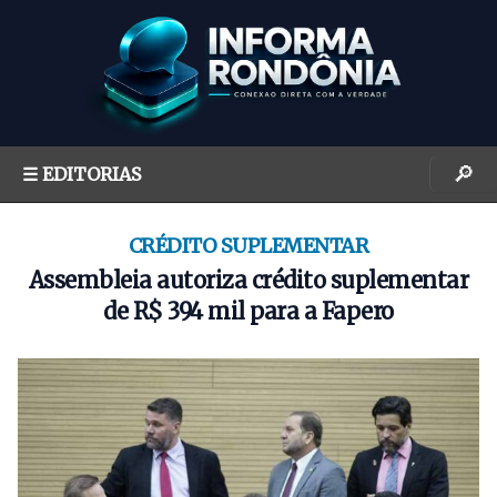
S
k
i
p
t
o
🔎
☰ EDITORIAS
c
o
n
CRÉDITO SUPLEMENTAR
t
Assembleia autoriza crédito suplementar
e
de R$ 394 mil para a Fapero
n
t