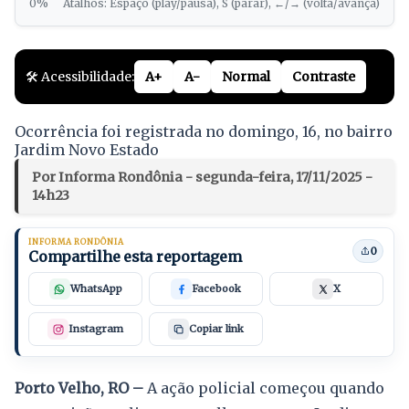
0%
Atalhos: Espaço (play/pausa), S (parar), ←/→ (volta/avança)
🛠️ Acessibilidade:
A+
A-
Normal
Contraste
Ocorrência foi registrada no domingo, 16, no bairro
Jardim Novo Estado
Por Informa Rondônia - segunda-feira, 17/11/2025 -
14h23
INFORMA RONDÔNIA
0
Compartilhe esta reportagem
WhatsApp
Facebook
X
Instagram
Copiar link
Porto Velho, RO –
A ação policial começou quando