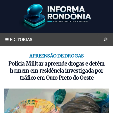
S
k
i
p
t
o
🔎
☰ EDITORIAS
c
o
n
APREENSÃO DE DROGAS
t
Polícia Militar apreende drogas e detém
e
homem em residência investigada por
n
tráfico em Ouro Preto do Oeste
t