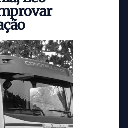
omprovar
ação