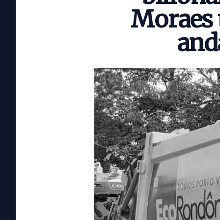
Moraes 
and