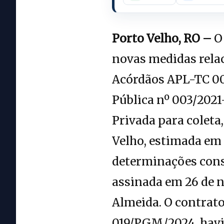
Porto Velho, RO –
O 
novas medidas rela
Acórdãos APL-TC 00
Pública nº 003/2021
Privada para coleta
Velho, estimada em 
determinações con
assinada em 26 de n
Almeida. O contrat
019/PGM/2024, havia