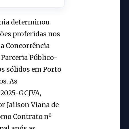
ônia determinou
ões proferidas nos
da Concorrência
 Parceria Público-
uos sólidos em Porto
os. As
/2025-GCJVA,
r Jailson Viana de
como Contrato nº
pal após as