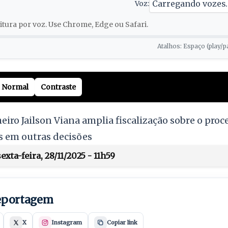
Voz:
tura por voz. Use Chrome, Edge ou Safari.
Atalhos: Espaço (play/p
Normal
Contraste
iro Jailson Viana amplia fiscalização sobre o proc
s em outras decisões
xta-feira, 28/11/2025 - 11h59
reportagem
X
Instagram
Copiar link