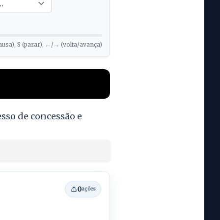
ausa), S (parar), ←/→ (volta/avança)
esso de concessão e
0
ações