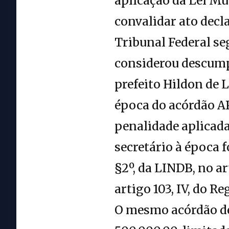
aplicação da Lei Mu
convalidar ato dec
Tribunal Federal se
considerou descump
prefeito Hildon de 
época do acórdão AP
penalidade aplicada 
secretário à época 
§2º, da LINDB, no ar
artigo 103, IV, do 
O mesmo acórdão de