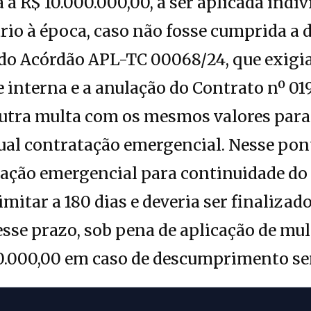
a a R$ 10.000.000,00, a ser aplicada ind
tário à época, caso não fosse cumprida a
do Acórdão APL-TC 00068/24, que exigia
e interna e a anulação do Contrato nº 
outra multa com os mesmos valores para 
ual contratação emergencial. Nesse pon
ação emergencial para continuidade do 
imitar a 180 dias e deveria ser finaliza
desse prazo, sob pena de aplicação de mu
00.000,00 em caso de descumprimento sem