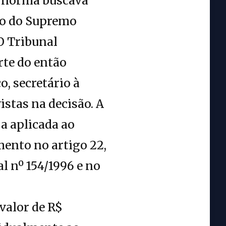
 a norma buscava
to do Supremo
 O Tribunal
te do então
, secretário à
stas na decisão. A
 a aplicada ao
mento no artigo 22,
l nº 154/1996 e no
valor de R$