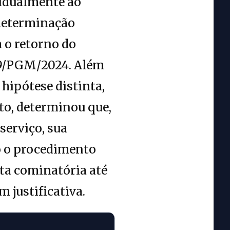
ividualmente ao
 determinação
 o retorno do
019/PGM/2024. Além
hipótese distinta,
to, determinou que,
serviço, sua
do o procedimento
lta cominatória até
 justificativa.