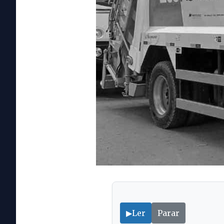
▶
Ler
Parar