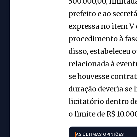
500.000,00, limitad
prefeito e ao secre
expressa no item V 
procedimento à fas
disso, estabeleceu 
relacionada à event
se houvesse contrat
duração deveria se l
licitatório dentro 
o limite de R$ 10.0
AS ÚLTIMAS OPINIÕES