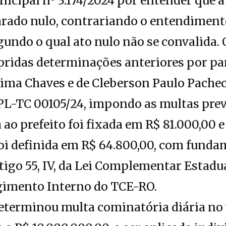
nicipal nº 3.174/2024 por entender que
larado nulo, contrariando o entendimen
gundo o qual ato nulo não se convalida.
ridas determinações anteriores por par
Lima Chaves e de Cleberson Paulo Pacheco
L-TC 00105/24, impondo as multas previ
ao prefeito foi fixada em R$ 81.000,00 e
foi definida em R$ 64.800,00, com funda
tigo 55, IV, da Lei Complementar Estadua
Regimento Interno do TCE-RO.
terminou multa cominatória diária no 