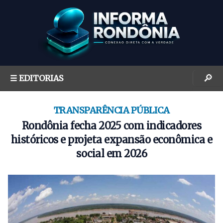
S
k
i
p
t
o
🔎
☰ EDITORIAS
c
o
n
TRANSPARÊNCIA PÚBLICA
t
Rondônia fecha 2025 com indicadores
e
históricos e projeta expansão econômica e
n
social em 2026
t