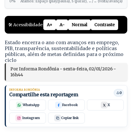
0%
Atalhos: Espaço (play/pausa), S (parar), ←/→ (volta/avança)
🛠️ Acessibilidade:
A+
A-
Normal
Contraste
Estado encerra o ano com avanços em emprego,
PIB, transparência, sustentabilidade e políticas
públicas, além de metas definidas para o próximo
ciclo
Por Informa Rondônia - sexta-feira, 02/01/2026 -
16h44
INFORMA RONDÔNIA
0
Compartilhe esta reportagem
WhatsApp
Facebook
X
Instagram
Copiar link