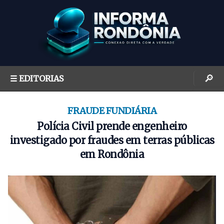
S
k
i
p
t
o
🔎
☰ EDITORIAS
c
o
n
FRAUDE FUNDIÁRIA
t
Polícia Civil prende engenheiro
e
investigado por fraudes em terras públicas
n
em Rondônia
t