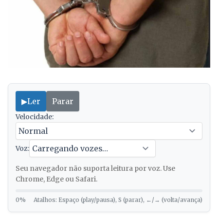
▶
Ler
Parar
Velocidade:
Voz:
Seu navegador não suporta leitura por voz. Use
Chrome, Edge ou Safari.
0%
Atalhos: Espaço (play/pausa), S (parar), ←/→ (volta/avança)