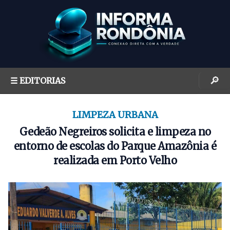
S
k
i
p
t
o
🔎
☰ EDITORIAS
c
o
n
LIMPEZA URBANA
t
Gedeão Negreiros solicita e limpeza no
e
entorno de escolas do Parque Amazônia é
n
realizada em Porto Velho
t