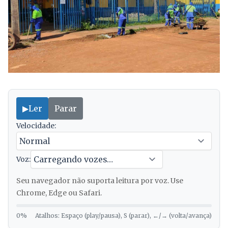
▶
Ler
Parar
Velocidade:
Voz:
Seu navegador não suporta leitura por voz. Use
Chrome, Edge ou Safari.
0%
Atalhos: Espaço (play/pausa), S (parar), ←/→ (volta/avança)