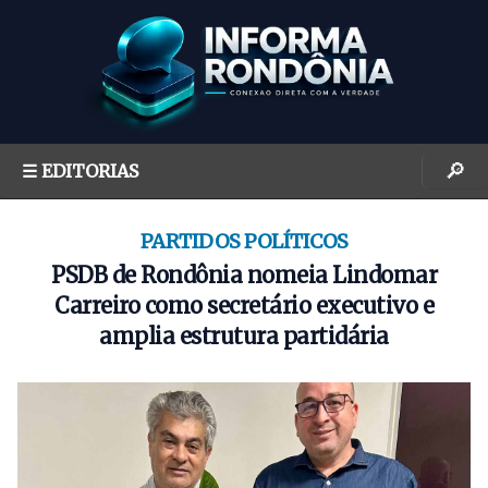
S
k
i
p
t
o
🔎
☰ EDITORIAS
c
o
n
PARTIDOS POLÍTICOS
t
PSDB de Rondônia nomeia Lindomar
e
Carreiro como secretário executivo e
n
amplia estrutura partidária
t