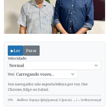
▶
Ler
Parar
Velocidade:
Voz:
Seu navegador não suporta leitura por voz. Use
Chrome, Edge ou Safari.
0%
Atalhos: Espaço (play/pausa), S (parar), ←/→ (volta/avança)