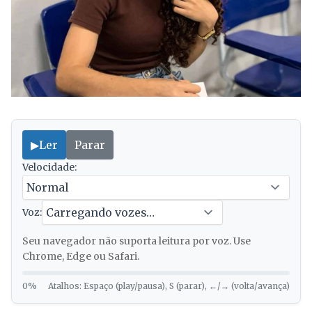
▶
Ler
Parar
Velocidade:
Voz:
Seu navegador não suporta leitura por voz. Use
Chrome, Edge ou Safari.
0%
Atalhos: Espaço (play/pausa), S (parar), ←/→ (volta/avança)