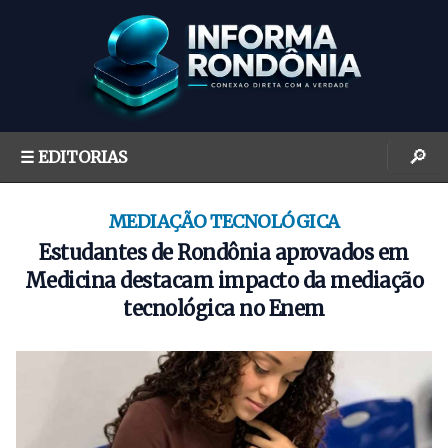
S
k
i
p
t
o
🔎
☰ EDITORIAS
c
o
n
MEDIAÇÃO TECNOLÓGICA
t
Estudantes de Rondônia aprovados em
e
Medicina destacam impacto da mediação
n
tecnológica no Enem
t