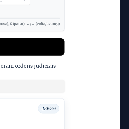
ausa), S (parar), ←/→ (volta/avança)
eram ordens judiciais
0
ações