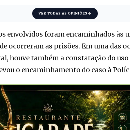
VER TODAS AS OPINIÕES
 os envolvidos foram encaminhados às u
nde ocorreram as prisões. Em uma das o
ital, houve também a constatação do us
 levou o encaminhamento do caso à Políci