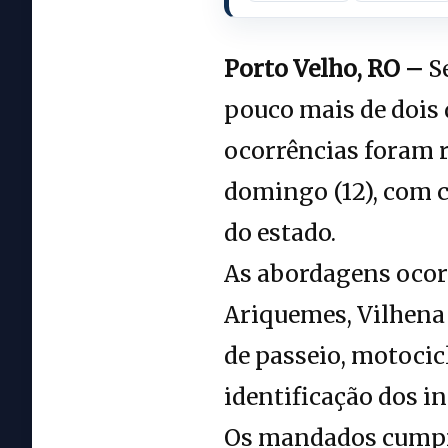
Porto Velho, RO –
Se
pouco mais de dois d
ocorrências foram r
domingo (12), com 
do estado.
As abordagens ocorr
Ariquemes, Vilhena 
de passeio, motocic
identificação dos i
Os mandados cumpri