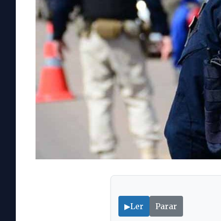
▶
Ler
Parar