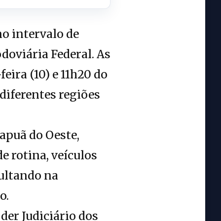
o intervalo de
doviária Federal. As
eira (10) e 11h20 do
iferentes regiões
apuã do Oeste,
e rotina, veículos
sultando na
o.
er Judiciário dos