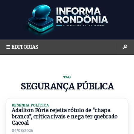
S
k
i
p
t
o
🔎
☰ EDITORIAS
c
o
n
t
TAG
e
SEGURANÇA PÚBLICA
n
t
RESENHA POLÍTICA
Adaílton Fúria rejeita rótulo de “chapa
branca”, critica rivais e nega ter quebrado
Cacoal
04/08/2026