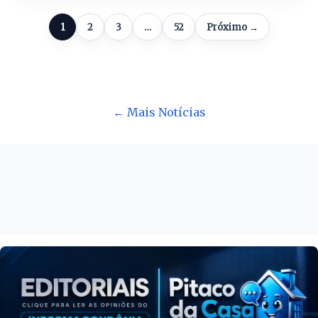
1
2
3
…
52
Próximo →
← Mais Notícias