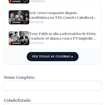
Governo; e Acir mira votos deixados por
02/08/2026
Confúcio
Acir cresce enquanto disputa
candidatura no TSE; Cassol e Cahulla são
absolvidos após 16 anos; Scheid
31/07/2026
transforma invasões de terras em
bandeira eleitoral
Tony Pablo se alia a adversários de Fúria;
Confúcio vê aliança com o PT implodir; e
Netto ganha vice contestado
29/07/2026
VER TODAS AS COLUNAS
Nome Completo:
Cidade/Estado: