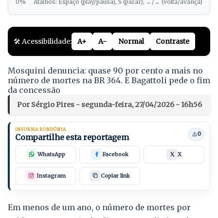
0%
Atalhos: Espaço (play/pausa), S (parar), ←/→ (volta/avança)
🛠️ Acessibilidade:
A+
A-
Normal
Contraste
Mosquini denuncia: quase 90 por cento a mais no
número de mortes na BR 364. E Bagattoli pede o fim
da concessão
Por Sérgio Pires - segunda-feira, 27/04/2026 - 16h56
INFORMA RONDÔNIA
0
Compartilhe esta reportagem
WhatsApp
Facebook
X
Instagram
Copiar link
Em menos de um ano, o número de mortes por