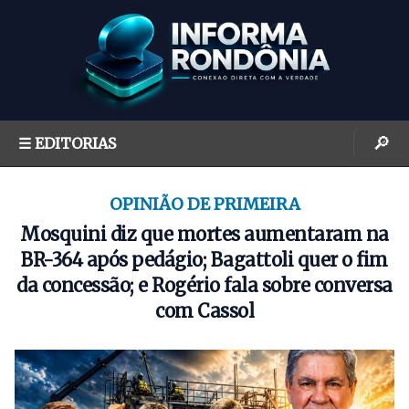
S
k
i
p
t
o
🔎
☰ EDITORIAS
c
o
n
OPINIÃO DE PRIMEIRA
t
Mosquini diz que mortes aumentaram na
e
BR-364 após pedágio; Bagattoli quer o fim
n
da concessão; e Rogério fala sobre conversa
t
com Cassol