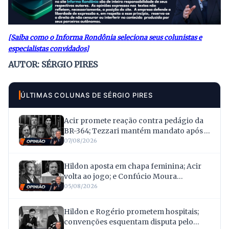
[Saiba como o Informa Rondônia seleciona seus colunistas e
especialistas convidados]
AUTOR: SÉRGIO PIRES
ÚLTIMAS COLUNAS DE SÉRGIO PIRES
Acir promete reação contra pedágio da
BR-364; Tezzari mantém mandato após
troca para apoiar Fúria; e Marina Silva e
07/08/2026
Simone Tebet viram alvo
Hildon aposta em chapa feminina; Acir
volta ao jogo; e Confúcio Moura
surpreende ao renunciar à reeleição
05/08/2026
Hildon e Rogério prometem hospitais;
convenções esquentam disputa pelo