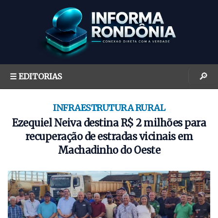
S
k
i
p
t
o
🔎
☰ EDITORIAS
c
o
n
INFRAESTRUTURA RURAL
t
Ezequiel Neiva destina R$ 2 milhões para
e
recuperação de estradas vicinais em
n
Machadinho do Oeste
t