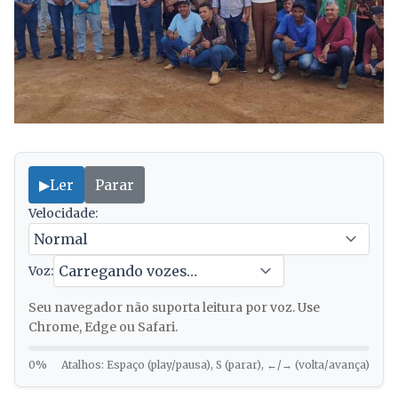
▶
Ler
Parar
Velocidade:
Voz:
Seu navegador não suporta leitura por voz. Use
Chrome, Edge ou Safari.
0%
Atalhos: Espaço (play/pausa), S (parar), ←/→ (volta/avança)