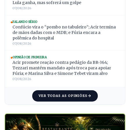
Lula ganha, mas sofrerá um golpe
07/08/2026
FALANDO SÉRIO
Confúcio vira o “pombo no tabuleiro”; Acir termina
de mãos dadas com o MDB; e Fúria encara a
polêmica do hospital
07/08/2026
OPINIÃO DE PRIMEIRA
Acir promete reação contra pedágio da BR-364;
Tezzari mantém mandato após troca para apoiar
Fúria; e Marina Silva e Simone Tebet viram alvo
07/08/2026
VER TODAS AS OPINIÕES