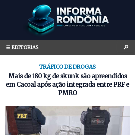
S
k
i
p
t
o
🔎
☰ EDITORIAS
c
o
n
TRÁFICO DE DROGAS
t
Mais de 180 kg de skunk são apreendidos
e
em Cacoal após ação integrada entre PRF e
n
PMRO
t