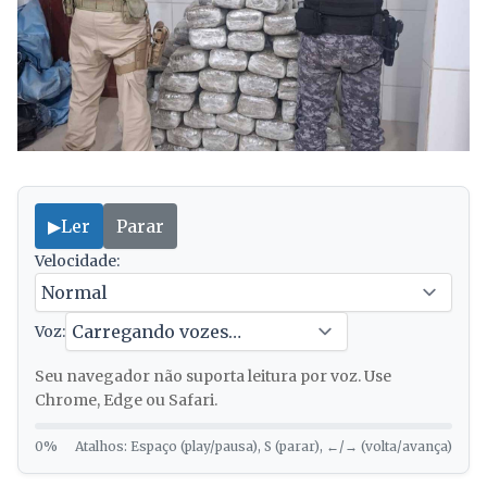
▶
Ler
Parar
Velocidade:
Voz:
Seu navegador não suporta leitura por voz. Use
Chrome, Edge ou Safari.
0%
Atalhos: Espaço (play/pausa), S (parar), ←/→ (volta/avança)