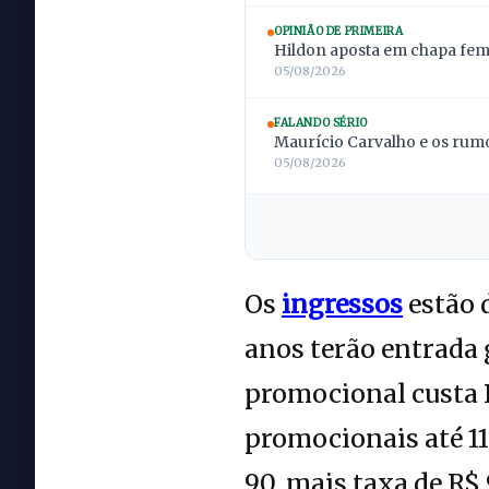
OPINIÃO DE PRIMEIRA
Hildon aposta em chapa femi
05/08/2026
FALANDO SÉRIO
Maurício Carvalho e os rumo
05/08/2026
Os
ingressos
estão 
anos terão entrada g
promocional custa R
promocionais até 11
90, mais taxa de R$