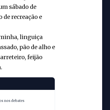
 um sábado de
 de recreação e
aminha, linguiça
ssado, pão de alho e
reteiro, feijão
.
os nos debates