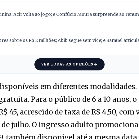
nina; Acir volta ao jogo; e Confúcio Moura surpreende ao renunc
res sobre os R$ 2 milhões; Abib segue sem vice; e Samuel articu
VER TODAS AS OPINIÕES
disponíveis em diferentes modalidades. 
ratuita. Para o público de 6 a 10 anos, o
$ 45, acrescido de taxa de R$ 4,50, com
 de julho. O ingresso adulto promociona
 9, também disponível até a mesma data.