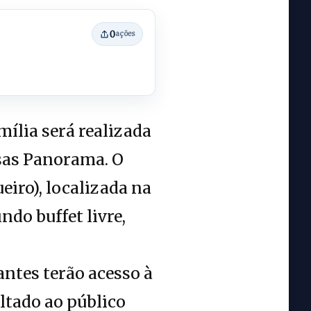
0
ações
ília será realizada
asas Panorama. O
iro), localizada na
ndo buffet livre,
antes terão acesso à
oltado ao público