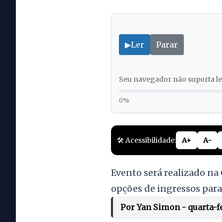
▶
Ler
Parar
Seu navegador não suporta lei
0%
🛠️ Acessibilidade:
A+
A-
Evento será realizado na
opções de ingressos para 
Por Yan Simon - quarta-fe