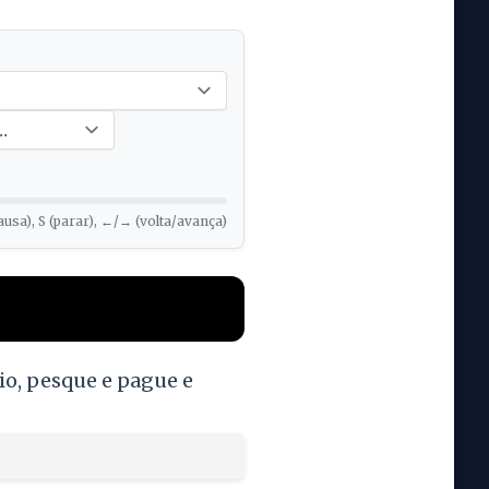
ausa), S (parar), ←/→ (volta/avança)
io, pesque e pague e