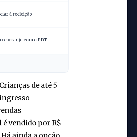
iar à reeleição
la rearranjo com o PDT
Crianças de até 5
 ingresso
 vendas
l é vendido por R$
 Há ainda a opção