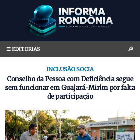
S
k
i
p
t
o
🔎
☰ EDITORIAS
c
o
n
INCLUSÃO SOCIA
t
Conselho da Pessoa com Deficiência segue
e
sem funcionar em Guajará-Mirim por falta
n
de participação
t