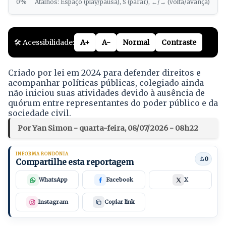
0%
Atalhos: Espaço (play/pausa), S (parar), ←/→ (volta/avança)
🛠️ Acessibilidade:
A+
A-
Normal
Contraste
Criado por lei em 2024 para defender direitos e
acompanhar políticas públicas, colegiado ainda
não iniciou suas atividades devido à ausência de
quórum entre representantes do poder público e da
sociedade civil.
Por Yan Simon - quarta-feira, 08/07/2026 - 08h22
INFORMA RONDÔNIA
0
Compartilhe esta reportagem
WhatsApp
Facebook
X
Instagram
Copiar link