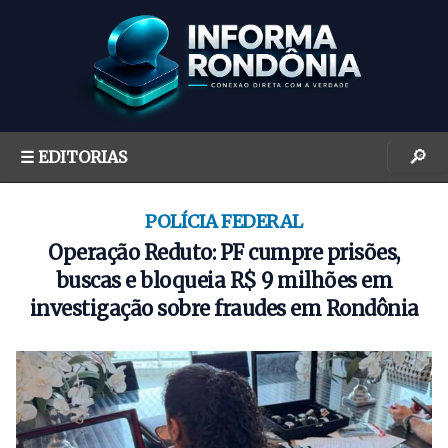
S
k
i
p
t
o
🔎
☰ EDITORIAS
c
o
n
POLÍCIA FEDERAL
t
Operação Reduto: PF cumpre prisões,
e
buscas e bloqueia R$ 9 milhões em
n
investigação sobre fraudes em Rondônia
t