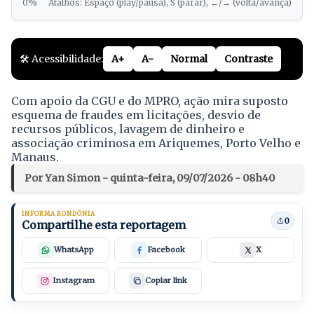
0%
Atalhos: Espaço (play/pausa), S (parar), ←/→ (volta/avança)
🛠️ Acessibilidade:
A+
A-
Normal
Contraste
Com apoio da CGU e do MPRO, ação mira suposto
esquema de fraudes em licitações, desvio de
recursos públicos, lavagem de dinheiro e
associação criminosa em Ariquemes, Porto Velho e
Manaus.
Por Yan Simon - quinta-feira, 09/07/2026 - 08h40
INFORMA RONDÔNIA
0
Compartilhe esta reportagem
WhatsApp
Facebook
X
Instagram
Copiar link