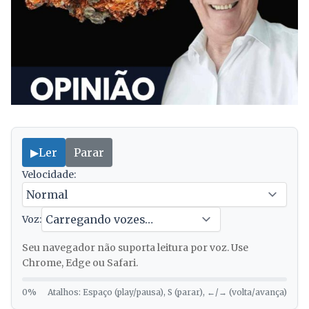
▶
Ler
Parar
Velocidade:
Voz:
Seu navegador não suporta leitura por voz. Use
Chrome, Edge ou Safari.
0%
Atalhos: Espaço (play/pausa), S (parar), ←/→ (volta/avança)