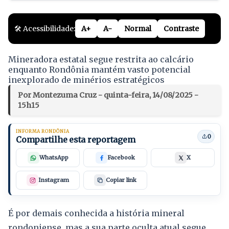
🛠️ Acessibilidade:
A+
A-
Normal
Contraste
Mineradora estatal segue restrita ao calcário
enquanto Rondônia mantém vasto potencial
inexplorado de minérios estratégicos
Por Montezuma Cruz - quinta-feira, 14/08/2025 -
15h15
INFORMA RONDÔNIA
0
Compartilhe esta reportagem
WhatsApp
Facebook
X
Instagram
Copiar link
É por demais conhecida a história mineral
rondoniense, mas a sua parte oculta atual segue