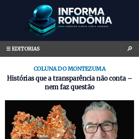
S
k
i
p
t
o
🔎
☰ EDITORIAS
c
o
n
COLUNA DO MONTEZUMA
t
Histórias que a transparência não conta –
e
nem faz questão
n
t