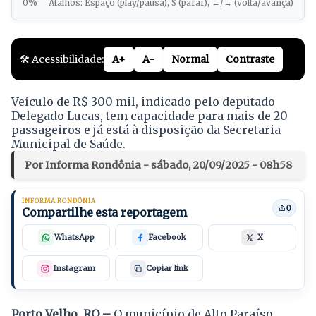
0%
Atalhos: Espaço (play/pausa), S (parar), ←/→ (volta/avança)
🛠️ Acessibilidade:
A+
A-
Normal
Contraste
Veículo de R$ 300 mil, indicado pelo deputado
Delegado Lucas, tem capacidade para mais de 20
passageiros e já está à disposição da Secretaria
Municipal de Saúde.
Por Informa Rondônia - sábado, 20/09/2025 - 08h58
INFORMA RONDÔNIA
0
Compartilhe esta reportagem
WhatsApp
Facebook
X
Instagram
Copiar link
Porto Velho, RO –
O município de Alto Paraíso