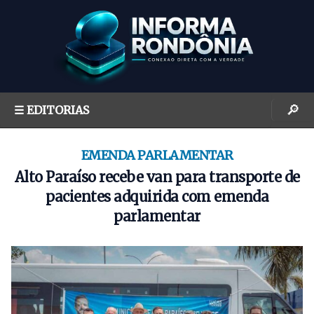
S
k
i
p
t
o
🔎
☰ EDITORIAS
c
o
n
EMENDA PARLAMENTAR
t
Alto Paraíso recebe van para transporte de
e
pacientes adquirida com emenda
n
parlamentar
t